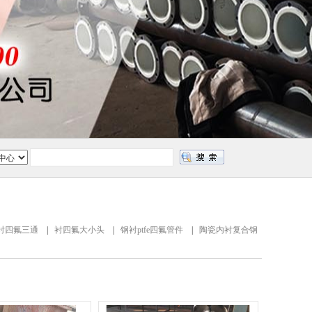
衬四氟三通
|
衬四氟大小头
|
钢衬ptfe四氟管件
|
陶瓷内衬复合钢