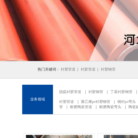
1
2
3
热门关键词：
衬塑管道
|
衬胶管道
|
衬塑钢管
脱硫衬胶管道
|
衬胶钢管
|
丁基衬胶钢管
业务领域
衬塑管道
|
聚乙烯pe衬塑钢管
|
钢衬po弯头
管
|
耐磨陶瓷管道
|
耐磨陶瓷弯头
|
陶瓷