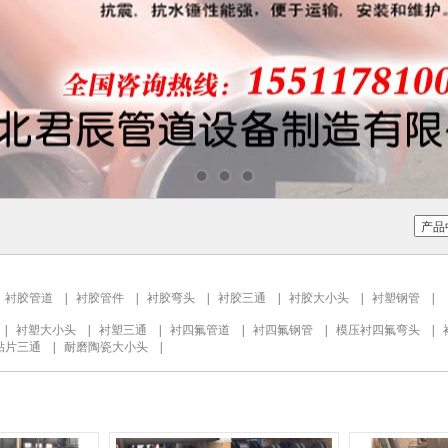
|
衬胶管道
|
衬胶管件
|
衬胶弯头
|
衬胶三通
|
衬胶大小头
|
衬塑钢管
|
|
衬塑大小头
|
衬塑三通
|
衬四氟管道
|
衬四氟钢管
|
模压衬四氟弯头
|
贴片三通
|
耐磨陶瓷大小头
|