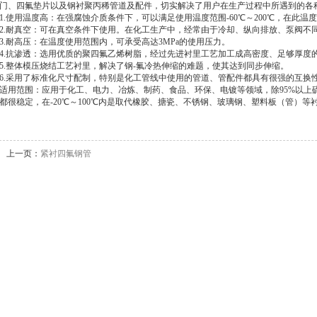
门、四氟垫片以及钢衬聚丙稀管道及配件，切实解决了用户在生产过程中所遇到的各
1.使用温度高：在强腐蚀介质条件下，可以满足使用温度范围-60℃～200℃，在此
2.耐真空：可在真空条件下使用。在化工生产中，经常由于冷却、纵向排放、泵阀不
3.耐高压：在温度使用范围内，可承受高达3MPa的使用压力。
4.抗渗透：选用优质的聚四氟乙烯树脂，经过先进衬里工艺加工成高密度、足够厚度的
5.整体模压烧结工艺衬里，解决了钢-氟冷热伸缩的难题，使其达到同步伸缩。
6.采用了标准化尺寸配制，特别是化工管线中使用的管道、管配件都具有很强的互换
适用范围：应用于化工、电力、冶炼、制药、食品、环保、电镀等领域，除95%以上
都很稳定，在-20℃～100℃内是取代橡胶、搪瓷、不锈钢、玻璃钢、塑料板（管）等
上一页：
紧衬四氟钢管