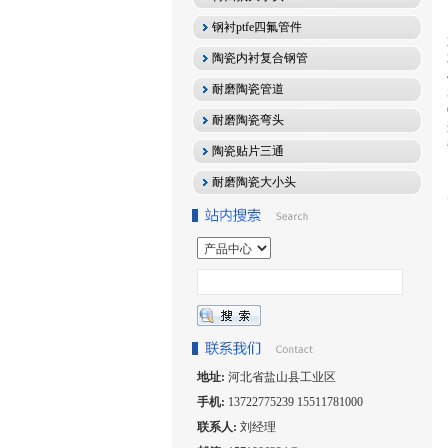
钢衬ptfe四氟管件
陶瓷内衬复合钢管
耐磨陶瓷管道
耐磨陶瓷弯头
陶瓷贴片三通
耐磨陶瓷大小头
地址:
河北省盐山县工业区
手机:
13722775239 15511781000
联系人:
刘经理