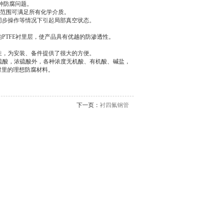
种防腐问题。
温度范围可满足所有化学介质。
同步操作等情况下引起局部真空状态。
PTFE衬里层，使产品具有优越的防渗透性。
性，为安装、备件提供了很大的方便。
硫酸，浓硫酸外，各种浓度无机酸、有机酸、碱盐，
衬里的理想防腐材料。
下一页：
衬四氟钢管