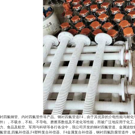
衬四氟钢管、内衬四氟管件等产品。钢衬四氟管道F4，由于其优异的介电性能与耐
外），不吸水，不粘、不导电、磨擦系数低及不老化等性能，而被广泛地应用于化工
力、食品及航空、军用与科研等各行各业中，我公司开发的钢衬四氟管道、金属波纹软
氟管道,四氟补偿器,F4塑料复合补偿器、F4金属复合补偿器，钢衬四氟防腐管道件