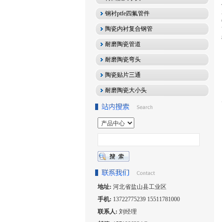
钢衬ptfe四氟管件
陶瓷内衬复合钢管
耐磨陶瓷管道
耐磨陶瓷弯头
陶瓷贴片三通
耐磨陶瓷大小头
地址:
河北省盐山县工业区
手机:
13722775239 15511781000
联系人:
刘经理