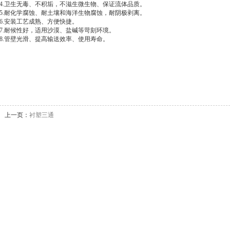
4.卫生无毒、不积垢，不滋生微生物、保证流体品质。
5.耐化学腐蚀、耐土壤和海洋生物腐蚀，耐阴极剥离。
6.安装工艺成熟、方便快捷。
7.耐候性好，适用沙漠、盐碱等苛刻环境。
8.管壁光滑、提高输送效率、使用寿命。
上一页：
衬塑三通