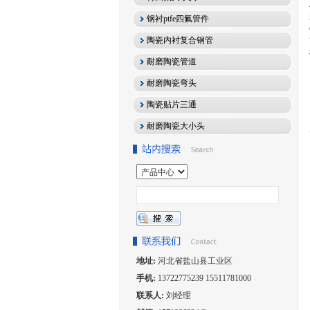
钢衬ptfe四氟管件
陶瓷内衬复合钢管
耐磨陶瓷管道
耐磨陶瓷弯头
陶瓷贴片三通
耐磨陶瓷大小头
地址:
河北省盐山县工业区
手机:
13722775239 15511781000
联系人:
刘经理